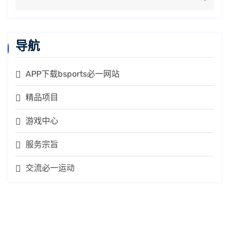
导航
APP下载bsports必一网站
精品项目
游戏中心
服务宗旨
交流必一运动