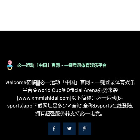
Welcome莅临▓必一运动「中国」官网 - 一键登录体育娱乐
平台💎World Cup🎯Official Arena强势来袭
[www.xmmishidai.com]以下简称：必一运动(b-
sports)app下载网址是多少✔全站,全称:bsports在线登陆,
拥有超强服务器支持必一电竞。