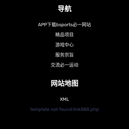
导航
APP下载bsports必一网站
精品项目
游戏中心
服务宗旨
交流必一运动
网站地图
XML
template not found:link888.php