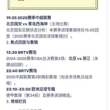
19:25 2025赛季中超联赛
北京国安 vs 青岛西海岸
（主场比赛）
北京国安近期状态分析：本赛季进球集锦将在15:05回
放（2025赛季北京国安进球集锦(1)）。
2.
焦点回放与集锦
13:20 BRTV赛场
2024-2025赛季CBA总决赛第3场：
北京 vs 浙江
（关
键战回顾）。
22:40 BRTV赛场
2025中超联赛第2轮精彩集锦（包含多场焦点战浓
缩）。
23:10-23:50 欧洲足球专题
德甲集锦（第34轮）及赛季进球精选。
3.
常规栏目