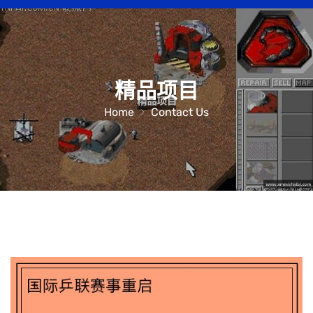
精品项目
Home
Contact Us
国际乒联赛事重启