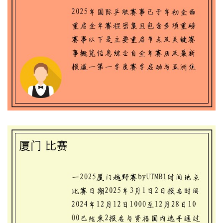
厦门 比赛
华夏幸福廊坊赛事、华夏幸福廊坊年度足