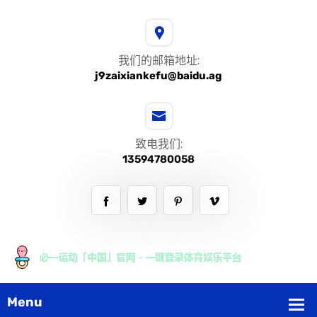
我们的邮箱地址:
j9zaixiankefu@baidu.ag
致电我们:
13594780058