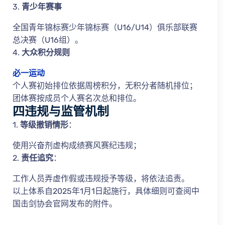
3.
青少年赛事
全国青年锦标赛少年锦标赛（U16/U14）俱乐部联赛
总决赛（U16组）。
4.
大众积分规则
必一运动
个人赛初始排位依据周榜积分，无积分者随机排位；
团体赛按成员个人赛名次总和排位。
四违规与监管机制
1.
等级撤销情形
：
使用兴奋剂虚构成绩赛风赛纪违规；
2.
责任追究
：
工作人员弄虚作假或违规授予等级，将依法追责。
以上体系自2025年1月1日起施行，具体细则可查阅中
国击剑协会官网发布的附件。