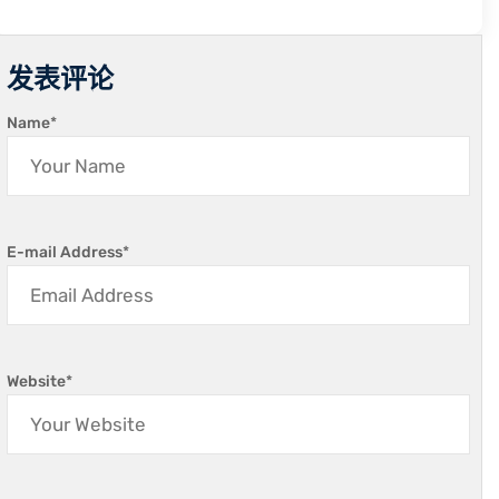
发表评论
Name
*
E-mail Address
*
Website
*