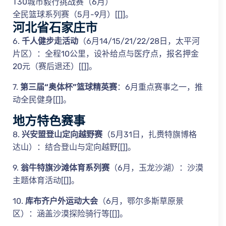
T30城市毅行挑战赛（6月）
全民篮球系列赛（5月-9月）[[]]。
河北省石家庄市
6.
千人健步走活动
（6月14/15/21/22/28日，太平河
片区）：全程10公里，设补给点与医疗点，报名押金
20元（赛后退还）[[]]。
7.
第三届“奥体杯”篮球精英赛
：6月重点赛事之一，推
动全民健身[[]]。
地方特色赛事
8.
兴安盟登山定向越野赛
（5月31日，扎赉特旗博格
达山）：结合登山与定向越野[[]]。
9.
翁牛特旗沙滩体育系列赛
（6月，玉龙沙湖）：沙漠
主题体育活动[[]]。
10.
库布齐户外运动大会
（6月，鄂尔多斯草原景
区）：涵盖沙漠探险骑行等[[]]。