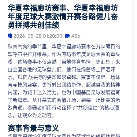
华夏幸福廊坊赛事、华夏幸福廊坊
年度足球大赛激情开赛各路健儿奋
勇拼搏共创佳绩
2026-05-28 01:20:09
436
秋高气爽的季节里，华夏幸福廊坊赛事在万众瞩目的
欢呼声中拉开帷幕。作为廊坊市年度足球大赛的重头
戏，这场赛事不仅点燃了当地体育热情，更汇集了来
自全国各地的足球健儿们。他们在绿茵场上挥洒汗
水，以奋力拼搏的姿态追求卓越。赛事不仅是一场体
育竞技的盛宴，更折射出团结协作、超越自我的精神
内涵，为城市注入活力，也为中国基层足球发展谱写
了新篇章。从开幕式的激情开场，到每一场比赛的激
烈角逐，参赛者们用行动诠释了“共创佳绩”的核心理
念，让观众为之动容。
赛事背景与意义
华夏幸福廊坊年度足球大赛作为区域性的旗舰体育盛