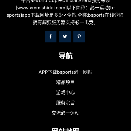
平台💎World Cup🎯Official Arena强势来袭
[www.xmmishidai.com]以下简称：必一运动(b-
sports)app下载网址是多少✔全站,全称:bsports在线登陆,
拥有超强服务器支持必一电竞。
导航
APP下载bsports必一网站
精品项目
游戏中心
服务宗旨
交流必一运动