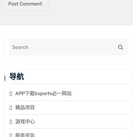
Post Comment
导航
APP下载bsports必一网站
精品项目
游戏中心
服务宗旨