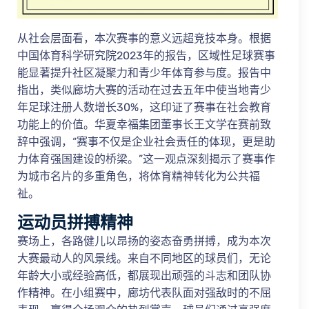
从社会层面看，本次赛事的意义远超竞技本身。根据
中国体育科学研究院2023年的报告，区域性足球赛事
能显著提升社区凝聚力和青少年体育参与度。报告中
指出，类似廊坊大赛的活动在过去五年中使当地青少
年足球注册人数增长30%，这印证了赛事在社会教育
功能上的价值。华夏幸福集团董事长王文学在赛前致
辞中强调，“赛事不仅是企业社会责任的体现，更是助
力体育强国建设的桥梁。”这一观点深刻揭示了赛事作
为城市名片的多重角色，将体育精神转化为公共福
祉。
运动员拼搏精神
赛场上，各路健儿以昂扬的姿态奋勇拼搏，成为本次
大赛最动人的风景线。来自不同地区的球员们，无论
年龄大小或经验高低，都展现出顽强的斗志和团队协
作精神。在小组赛中，廊坊代表队面对强敌时的不屈