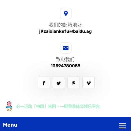
我们的邮箱地址:
j9zaixiankefu@baidu.ag
致电我们:
13594780058